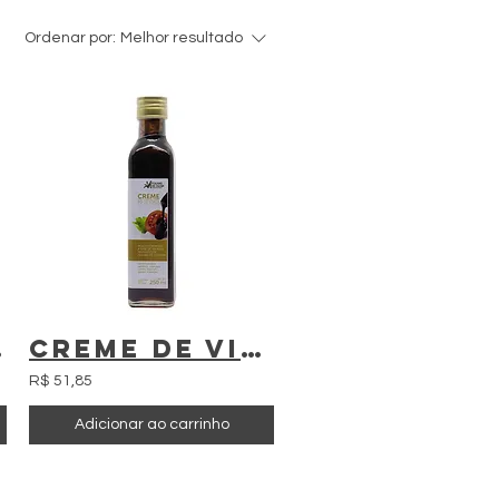
Ordenar por:
Melhor resultado
 de Oliva - 250ml
Creme De Vinagre De Oliveira - Folhas De Oliva - 250ml
R$ 51,85
Adicionar ao carrinho