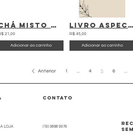
Chá misto de folhas de oliveira, laranja e baunilha
Livro Aspectos técnicos da cultura da oliveir
R$ 21,00
R$ 45,00
Adicionar ao carrinho
Adicionar ao carrinho
Anterior
1
...
4
5
6
...
A
CONTATO
Rec
DA LOJA
(19) 3868 9979
se