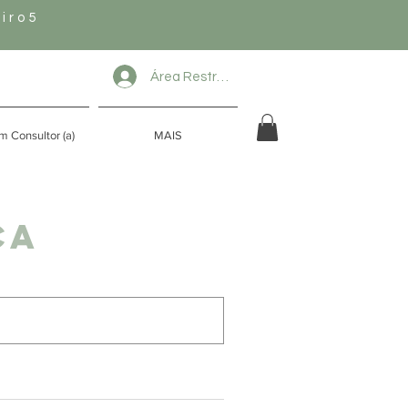
iro5
Área Restrita
m Consultor (a)
MAIS
ca