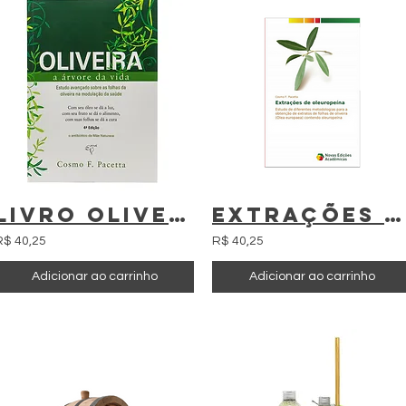
Livro Oliveira A Árvore da Vida Folhas de Oliva - PDF - Download - Livro digital
Extrações de oleuropeína
R$ 40,25
R$ 40,25
Adicionar ao carrinho
Adicionar ao carrinho