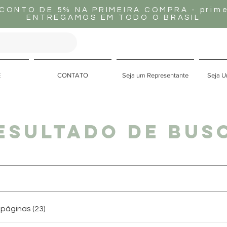
CONTO DE 5% NA PRIMEIRA COMPRA - prime
ENTREGAMOS EM TODO O BRASIL
E
CONTATO
Seja um Representante
Seja U
esultado de bus
páginas (23)