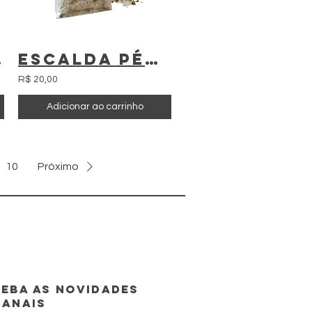
a - Livro digital
Escalda Pés Folhas de Oliva
R$ 20,00
Adicionar ao carrinho
10
Próximo
eba as novidades
manais