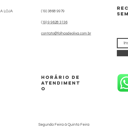
Rec
DA LOJA
(19) 3868 9979
se
(19) 9 9628 3136
contato@folhasdeoliva.com.br
horário de
atendiment
o
Segunda Feira à Quinta Feira