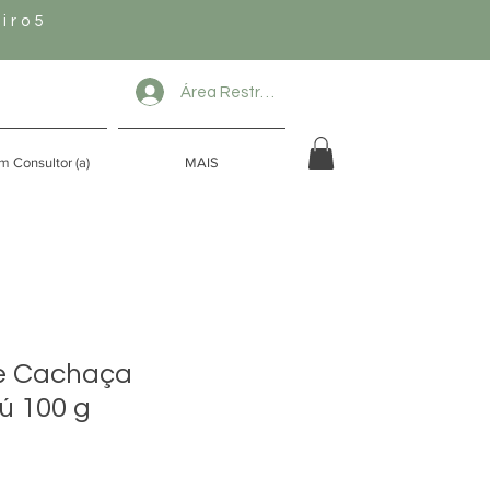
iro5
Área Restrita
m Consultor (a)
MAIS
de Cachaça
ú 100 g